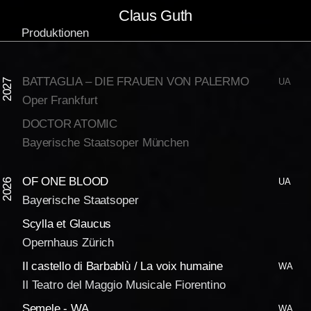
Skip
Claus Guth
to
Produktionen
content
BATTAGLIA – DIE FRAUEN VON PALERMO
UA
2027
Oper Frankfurt
DOCTOR ATOMIC
Bayerische Staatsoper München
OF ONE BLOOD
UA
2026
Bayerische Staatsoper
Scylla et Glaucus
Opernhaus Zürich
Il castello di Barbablù / La voix humaine
WA
Il Teatro del Maggio Musicale Fiorentino
Semele - WA
WA